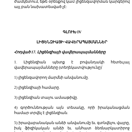
ժամկետում, եթե օրենքով կամ լիցենզավորման կարգերով
այլ բան նախատեսված չէ:
ԳԼՈՒԽ IV
ԼԻՑԵՆԶԻԱՅԻ ՎԱՎԵՐԱՊԱՅՄԱՆՆԵՐ
Հոդված 17. Լիցենզիայի վավերապայմանները
1. Լիցենզիան պետք է բովանդակի հետեւյալ
վավերապայմանները (տեղեկատվությունը)՝
1) լիցենզավորող մարմնի անվանումը.
2) լիցենզիայի համարը.
3) լիցենզիան տալու ամսաթիվը.
4) գործունեության այն տեսակը, որի իրականացման
համար տրվել է լիցենզիան.
5) իրավաբանական անձի անվանումը եւ գտնվելու վայրը,
իսկ ֆիզիկական անձի եւ անհատ ձեռնարկատիրոջ