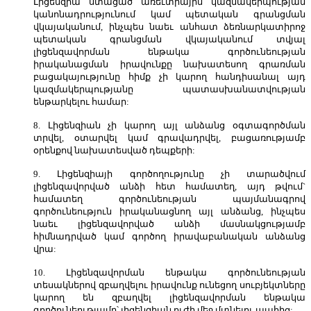
Լիցենզիա ստացած առեւտրային կազմակերպության
կանոնադրությունում կամ պետական գրանցման
վկայականում, ինչպես նաեւ անհատ ձեռնարկատիրոջ
պետական գրանցման վկայականում տվյալ
լիցենզավորման ենթակա գործունեության
իրականացման իրավունքը նախատեսող գրառման
բացակայությունը հիմք չի կարող հանդիսանալ այդ
կազմակերպությանը պատասխանատվության
ենթարկելու համար:
8. Լիցենզիան չի կարող այլ անձանց օգտագործման
տրվել, օտարվել կամ գրավադրվել, բացառությամբ
օրենքով նախատեսված դեպքերի:
9. Լիցենզիայի գործողությունը չի տարածվում
լիցենզավորված անձի հետ համատեղ, այդ թվում`
համատեղ գործունեության պայմանագրով
գործունեություն իրականացնող այլ անձանց, ինչպես
նաեւ լիցենզավորված անձի մասնակցությամբ
հիմնադրված կամ գործող իրավաբանական անձանց
վրա:
10. Լիցենզավորման ենթակա գործունեության
տեսակներով զբաղվելու իրավունք ունեցող սուբյեկտները
կարող են զբաղվել լիցենզավորման ենթակա
գործունեությամբ՝ լիցենզիան ուժի մեջ մտնելու պահից: