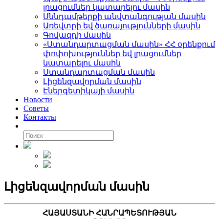
լրացումներ կատարելու մասին
Սննդամթերքի անվտանգության մասին
Առեվտրի եվ ծառայությունների մասին
Գովազդի մասին
«Ստանդարտացման մասին» ՀՀ օրենքում
փոփոխություններ եվ լրացումներ
կատարելու մասին
Ստանդարտացման մասին
Լիցենզավորման մասին
Էներգետիկայի մասին
Новости
Советы
Контакты
Լիցենզավորման մասին
ՀԱՅԱՍՏԱՆԻ ՀԱՆՐԱՊԵՏՈՒԹՅԱՆ