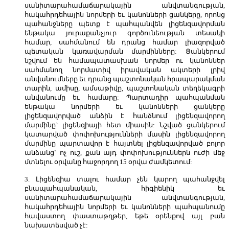
սանիտարահամաճարակային անվտանգության,
հակահրդեհային նորմերի եւ կանոնների ցանկերը, որոնց
պահանջները պետք է պահպանվեն լիցենզավորման
ենթակա յուրաքանչյուր գործունեության տեսակի
համար, սահմանում են դրանց համար լիազորված
պետական կառավարման մարմինները: Ցանկերում
նշվում են համապատասխան նորմեր ու կանոններ
սահմանող նորմատիվ իրավական ակտերի լրիվ
անվանումները եւ դրանց պաշտոնական հրապարակման
տարին, ամիսը, ամսաթիվը, պաշտոնական տեղեկագրի
անվանումը եւ համարը: Պարտադիր պահպանման
ենթակա նորմերի եւ կանոնների ցանկերը
լիցենզավորված անձին է հանձնում լիցենզավորող
մարմինը` լիցենզիայի հետ միասին: Նշված ցանկերում
կատարված փոփոխությունների մասին լիցենզավորող
մարմինը պարտավոր է հայտնել լիցենզավորված բոլոր
անձանց` ոչ ուշ, քան այդ փոփոխություններն ուժի մեջ
մտնելու օրվանը հաջորդող 15 օրվա ժամկետում:
3. Լիցենզիա տալու համար չեն կարող պահանջվել
բնապահպանական, հիգիենիկ եւ
սանիտարահամաճարակային անվտանգության,
հակահրդեհային նորմերի եւ կանոնների պահպանումը
հավաստող փաստաթղթեր, եթե օրենքով այլ բան
նախատեսված չէ: