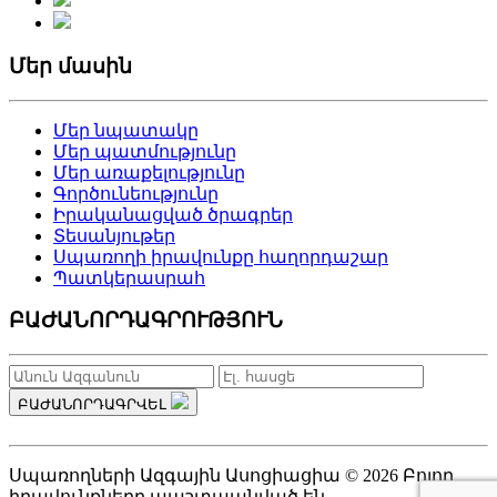
Մեր մասին
Մեր նպատակը
Մեր պատմությունը
Մեր առաքելությունը
Գործունեությունը
Իրականացված ծրագրեր
Տեսանյութեր
Սպառողի իրավունքը հաղորդաշար
Պատկերասրահ
ԲԱԺԱՆՈՐԴԱԳՐՈՒԹՅՈՒՆ
ԲԱԺԱՆՈՐԴԱԳՐՎԵԼ
Սպառողների Ազգային Ասոցիացիա © 2026 Բոլոր
իրավունքները պաշտպանված են