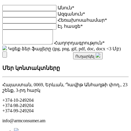
Ա
ն
ո
ւ
ն
*
Ա
զ
գ
ա
ն
ո
ւ
ն
*
Հ
ե
ռ
ա
խ
ո
ս
ա
հ
ա
մ
ա
ր
*
Է
լ
.
հ
ա
ս
ց
ե
*
Հ
ա
ղ
ո
ր
դ
ա
գ
ր
ո
ւ
թ
յ
ո
ւ
ն
*
Կցեք ձեր ֆայլերը (jpg, png, gif, pdf, doc, docx <3 Մբ)
Ուղարկել
Մեր կոնտակտները
Հայաստան, 0069, Երևան, Դավիթ Անհաղթի փող., 23
շենք, 3-րդ հարկ
+374-10-249204
+374-98-249204
+374-99-249204
info@armconsumer.am