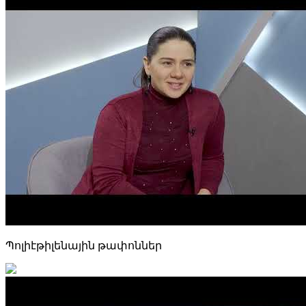
Պոլիէթիլենային թափոններ