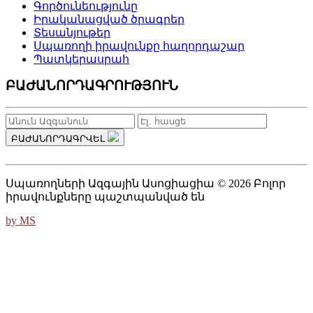
Գործունեությունը
Իրականացված ծրագրեր
Տեսանյութեր
Սպառողի իրավունքը հաղորդաշար
Պատկերասրահ
ԲԱԺԱՆՈՐԴԱԳՐՈՒԹՅՈՒՆ
ԲԱԺԱՆՈՐԴԱԳՐՎԵԼ
Սպառողների Ազգային Ասոցիացիա © 2026 Բոլոր
իրավունքները պաշտպանված են
by MS