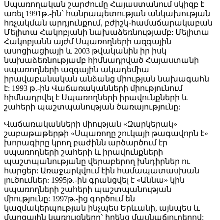
Սպառողական շարժումը Հայաստանում սկիզբ է
առել 1991թ.-ին` հանրապետության անկախության
հռչակման արդյունքում, բժիշկ-համաճարակաբան
Մելիտա Հակոբյանի նախաձեռնությամբ: Մելիտա
Հակոբյանն այժմ Սպառողների ազգային
ասոցիացիայի և 2003 թվականին իր իսկ
նախաձեռնությամբ հիմնադրված Հայաստանի
սպառողների ազգային ակադեմիա
իրավաբանական անձանց միության նախագահն
է: 1993 թ.-ին Վաճառականների միությունում
հիմնադրվել է Սպառողների իրավունքների և
շահերի պաշտպանության ծառայությունը:
Վաճառականների միության «Զարկերակ»
շաբաթաթերթի «Սպառողը շուկայի թագավորն է»
խորագիրը կրող բաժինն արծարծում էր
սպառողների շահերի և իրավունքների
պաշտպանությանը վերաբերող խնդիրներ ու
հարցեր: Առաջարկվում էին համապատասխան
լուծումներ: 1995թ.-ին գրանցվել է «Աննա» կին
սպառողների շահերի պաշտպանության
միությունը: 1997թ.-ից գործում են
կազմակերպության ինչպես Երևանի, այնպես և
մարզային կառույցները` իրենց մասնաճյուղերով: