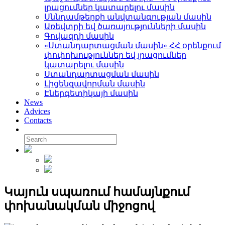
լրացումներ կատարելու մասին
Սննդամթերքի անվտանգության մասին
Առեվտրի եվ ծառայությունների մասին
Գովազդի մասին
«Ստանդարտացման մասին» ՀՀ օրենքում
փոփոխություններ եվ լրացումներ
կատարելու մասին
Ստանդարտացման մասին
Լիցենզավորման մասին
Էներգետիկայի մասին
News
Advices
Contacts
Կայուն սպառում համայնքում
փոխանակման միջոցով