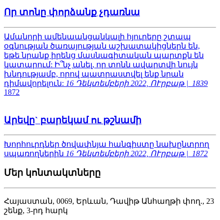
Որ տոնը փորձանք չդառնա
Ամանորի ամենաանցանկալի հյուրերը շտապ
օգնության ծառայության աշխատակիցներն են,
եթե նրանք իրենց մասնագիտական պարտքն են
կատարում: Ի՞նչ անել, որ տոնն ավարտվի նույն
խնդությամբ, որով պատրաստվել ենք նրան
դիմավորելուն:
16 Դեկտեմբերի 2022, ՈՒրբաթ |
1839
1872
Արեվը` բարեկամ ու թշնամի
Խորհուրդներ ծովափնյա հանգիստը նախընտրող
սպառողներին
16 Դեկտեմբերի 2022, ՈՒրբաթ |
1872
Մեր կոնտակտները
Հայաստան, 0069, Երևան, Դավիթ Անհաղթի փող., 23
շենք, 3-րդ հարկ