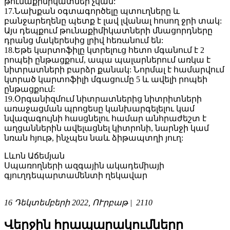
թունաքիմիկատներ չկան:
17.Նախքան օգտագործելը պտուղները և
բանջարեղենը պետք է լավ լվանալ հոսող ջրի տակ:
Այս դեպքում թունաքիմիկատների մնացորդները
դրանց մակերեսից լրիվ հեռանում են:
18.Եթե կարտոֆիլը կտրելուց հետո մգանում է 2
րոպեի ընթացքում, ապա պալարներում առկա է
նիտրատների բարձր քանակ: Նորմալ է համարվում
կտրած կարտոֆիլի մգացումը 5 և ավելի րոպեի
ընթացքում:
19.Օրգանիզմում նիտրատներից նիտրիտների
առաջացման պրոցեսը կանխարգելելու կամ
նվազագույնի հասցնելու համար անհրաժեշտ է
աղցաններին ավելացնել կիտրոնի, նարնջի կամ
նռան հյութ, ինչպես նաև ձիթապտղի յուղ:
Լևոն Աճեմյան
Սպառողների ազգային ակադեմիայի
գյուղդեպարտամենտի ղեկավար
16 Դեկտեմբերի 2022, ՈՒրբաթ |
2110
Վերջին հրապարակումները