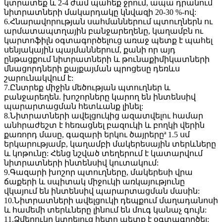
կտրատեք և 2-4 ժամ պահեք ջրում, ապա դրանում
նիտրատների մակարդակը կնվազի 20-30 %-ով:
6.Հնարավորության սահմաններում պտուղներն ու
արմատապտղային բանջարեղենը, կաղամբն ու
կարտոֆիլն օգտագործելուց առաջ պետք է պահել
սենյակային պայմաններում, քանի որ այդ
ընթացքում նիտրատների և թունաքիմիկատների
մնացորդների քայքայման պրոցեսը դեռևս
շարունակվում է:
7.Ընտրեք միջին մեծության պտուղներ և
բանջարեղեն. խոշորները կարող են ինտենսիվ
պարարտացման հետևանք լինել:
8.Նիտրատների ավելցուկից ազատվելու համար
անհրաժեշտ է հեռացնել բազուկի և բողկի վերին
քառորդ մասը, գազարի երկու ծայրերըª 1.5 սմ
երկարությամբ, կաղամբի մակերեսային տերևները
և կոթունը: Հենց նշված տեղերում է կատարվում
նիտրատների ինտենսիվ կուտակում:
9.Գազարի խոշոր պտուղները, մակերեսի վրա
ճաքերի և սպիտակ միջուկի առկայությունը
վկայում են ինտենսիվ պարարտացման մասին:
10.Նիտրատների ավելցուկի դեպքում մաղադանոսի
և համեմի տերևները լինում են մուգ կանաչ գույն:
11.Ձմերուկը կտրելուց հետո պետք է օգտագործել: