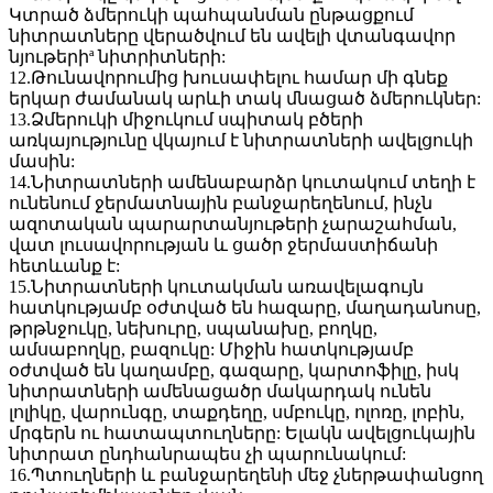
Կտրած ձմերուկի պահպանման ընթացքում
նիտրատները վերածվում են ավելի վտանգավոր
նյութերիª նիտրիտների:
12.Թունավորումից խուսափելու համար մի գնեք
երկար ժամանակ արևի տակ մնացած ձմերուկներ:
13.Ձմերուկի միջուկում սպիտակ բծերի
առկայությունը վկայում է նիտրատների ավելցուկի
մասին:
14.Նիտրատների ամենաբարձր կուտակում տեղի է
ունենում ջերմատնային բանջարեղենում, ինչն
ազոտական պարարտանյութերի չարաշահման,
վատ լուսավորության և ցածր ջերմաստիճանի
հետևանք է:
15.Նիտրատների կուտակման առավելագույն
հատկությամբ օժտված են հազարը, մաղադանոսը,
թրթնջուկը, նեխուրը, սպանախը, բողկը,
ամսաբողկը, բազուկը: Միջին հատկությամբ
օժտված են կաղամբը, գազարը, կարտոֆիլը, իսկ
նիտրատների ամենացածր մակարդակ ունեն
լոլիկը, վարունգը, տաքդեղը, սմբուկը, ոլոռը, լոբին,
մրգերն ու հատապտուղները: Ելակն ավելցուկային
նիտրատ ընդհանրապես չի պարունակում:
16.Պտուղների և բանջարեղենի մեջ չներթափանցող