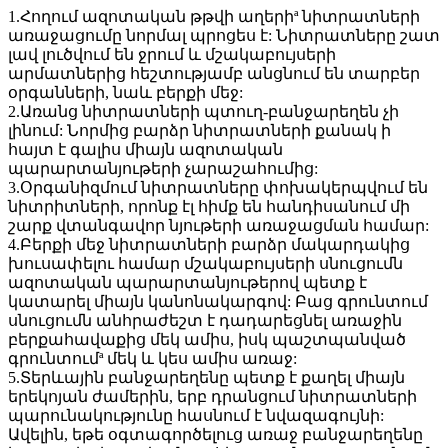
1.Հողում ազոտական թթվի աղերիª նիտրատների
առաջացումը նորմալ պրոցես է: Նիտրատները շատ
լավ լուծվում են ջրում և մշակաբույսերի
արմատներից հեշտությամբ անցնում են տարբեր
օրգանների, նաև բերքի մեջ:
2.Առանց նիտրատների պտուղ-բանջարեղեն չի
լինում: Նորմից բարձր նիտրատների քանակ ի
հայտ է գալիս միայն ազոտական
պարարտանյութերի չարաշահումից:
3.Օրգանիզմում նիտրատները փոխակերպվում են
նիտրիտների, որոնք էլ հիմք են հանդիսանում մի
շարք վտանգավոր նյութերի առաջացման համար:
4.Բերքի մեջ նիտրատների բարձր մակարդակից
խուսափելու համար մշակաբույսերի սնուցումն
ազոտական պարարտանյութերով պետք է
կատարել միայն կանոնակարգով: Բաց գրունտում
սնուցումն անհրաժեշտ է դադարեցնել առաջին
բերքահավաքից մեկ ամիս, իսկ պաշտպանված
գրունտումª մեկ և կես ամիս առաջ:
5.Տերևային բանջարեղենը պետք է քաղել միայն
երեկոյան ժամերին, երբ դրանցում նիտրատների
պարունակությունը հասնում է նվազագույնի:
Ավելին, եթե օգտագործելուց առաջ բանջարեղենը